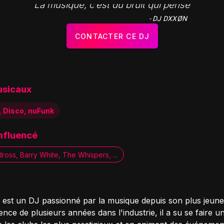
"La musique, c’est du bruit qui pense"
- DJ DXXØN
CONTACTER CE DJ
usicaux
, Disco, nuFunk
influencé
ross, Barry White, The Whispers, ...
st un DJ passionné par la musique depuis son plus jeune
nce de plusieurs années dans l'industrie, il a su se faire 