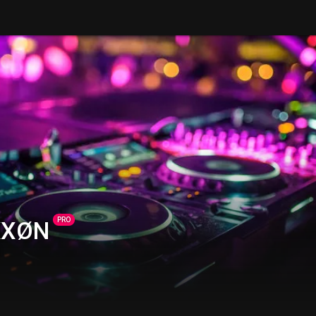
PRO
XXØN
l