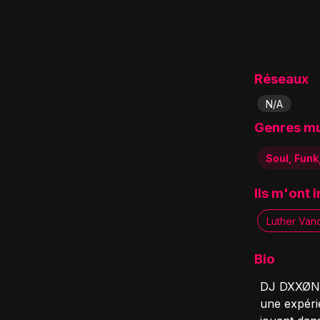
Réseaux
N/A
Genres m
Soul, Funk
Ils m'ont 
Luther Vand
Bio
DJ DXXØN e
une expérie