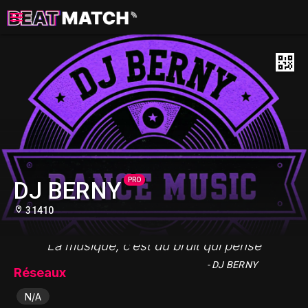
PRO
DJ BERNY
31410
"La musique, c’est du bruit qui pense"
- DJ BERNY
Réseaux
N/A