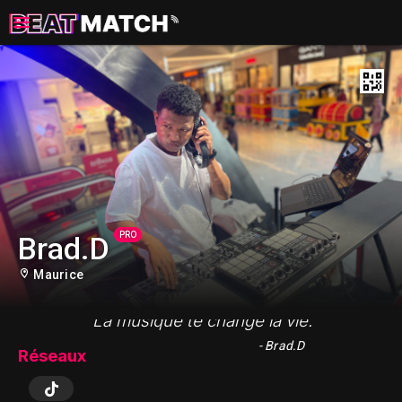
PRO
Brad.D
Maurice
"La musique te change la vie."
- Brad.D
Réseaux