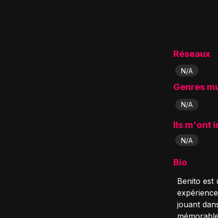
Réseaux
N/A
Genres m
N/A
Ils m'ont 
N/A
Bio
Benito est
expérience 
jouant dan
mémorables