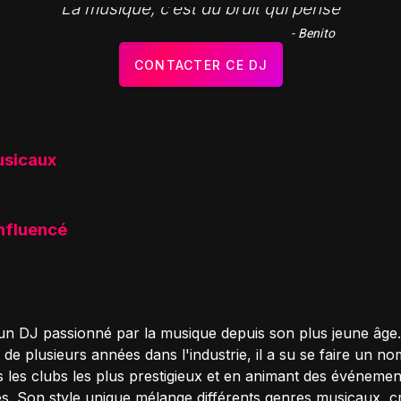
"La musique, c’est du bruit qui pense"
- Benito
CONTACTER CE DJ
usicaux
influencé
 un DJ passionné par la musique depuis son plus jeune âge
de plusieurs années dans l'industrie, il a su se faire un n
s les clubs les plus prestigieux et en animant des événemen
. Son style unique mélange différents genres musicaux, c