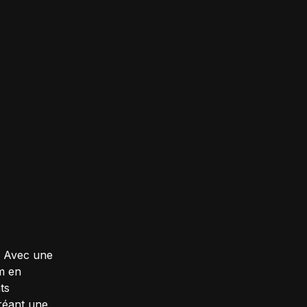
. Avec une
om en
ts
réant une