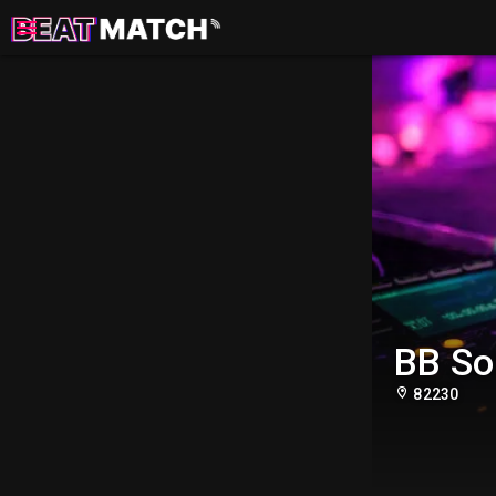
BB So
82230