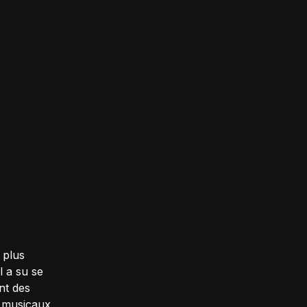
 plus
l a su se
nt des
 musicaux,