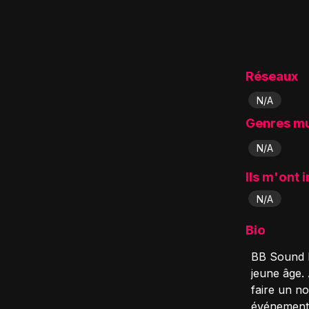
Réseaux
N/A
Genres m
N/A
Ils m'ont 
N/A
Bio
BB Sound P
jeune âge. 
faire un no
événements