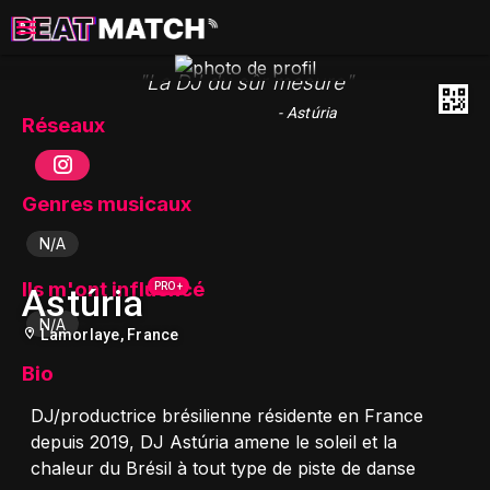
"La DJ du sûr mesure"
- Astúria
Réseaux
Genres musicaux
N/A
Ils m'ont influencé
PRO +
Astúria
N/A
Lamorlaye, France
Bio
DJ/productrice brésilienne résidente en France
depuis 2019, DJ Astúria amene le soleil et la
chaleur du Brésil à tout type de piste de danse